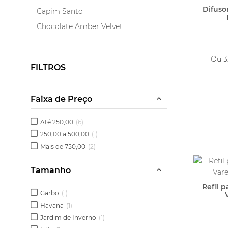
Difuso
Capim Santo
Chocolate Amber Velvet
Delicato
Divina Vanilla
Ou 
FILTROS
Encontro
Ervas Finas
Faixa de Preço
Folhas de Outono
Garbo
Até 250,00
(6)
Havana
250,00 a 500,00
(1)
Mais de 750,00
(2)
Hortênsia
Jardim de Inverno
Tamanho
Jardins da França
Refil 
Garbo
(1)
Lavanda Inglesa
Havana
(1)
Lilás
Jardim de Inverno
(1)
Minueto