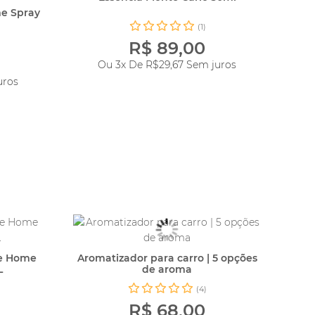
e Spray
(1)
R$ 89,00
Ou 3x De
R$29,67
Sem juros
uros
te Home
Aromatizador para carro | 5 opções
L
de aroma
(4)
R$ 68,00