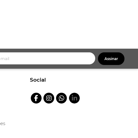
Assinar
Social
ões