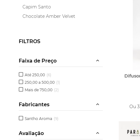
Capim Santo
Chocolate Amber Velvet
Delicato
Divina Vanilla
FILTROS
Encontro
Ervas Finas
Faixa de Preço
Folhas de Outono
Garbo
Até 250,00
(6)
Difuso
Havana
250,00 a 500,00
(1)
Mais de 750,00
(2)
Hortênsia
Jardim de Inverno
Fabricantes
Ou 
Jardins da França
Santho Aroma
(9)
Lavanda Inglesa
Lilás
Avaliação
Minueto