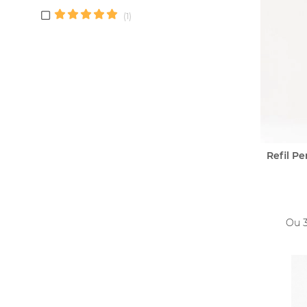
Monte Carlo
(1)
Mosaico
Patchouly
Rosa do Mar
Singular
Sublime
Vinha em Flor
Refil P
Ou 