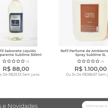
fil Sabonete Líquido
Refil Perfume de Ambien
sparente Sublime 500ml
Spray Sublime 5L
(0)
(0)
R$ 88,00
R$ 1.100,00
3x De
R$29,33
Sem juros
Ou 3x De
R$366,67
Sem j
s e Novidades