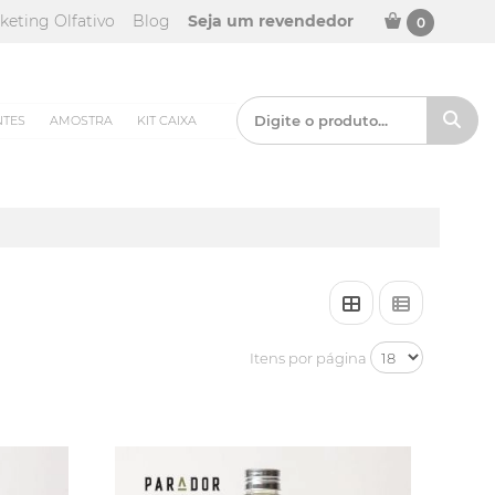
keting Olfativo
Blog
Seja um revendedor
0
NTES
AMOSTRA
KIT CAIXA
Itens por página