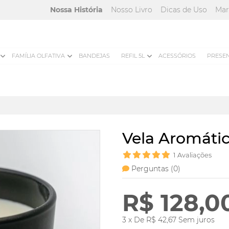
Nossa História
Nosso Livro
Dicas de Uso
Mar
FAMÍLIA OLFATIVA
BANDEJAS
REFIL 5L
ACESSÓRIOS
PRESE
Vela Aromáti
1
Avaliações
Perguntas (
0
)
R$ 128,0
3 x De R$ 42,67 Sem juros