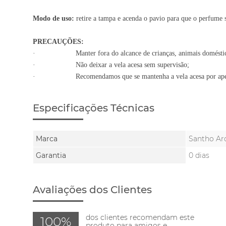
Modo de uso:
retire a tampa e acenda o pavio para que o perfume s
PRECAUÇÕES:
·
Manter fora do alcance de crianças, animais domésti
·
Não deixar a vela acesa sem supervisão;
·
Recomendamos que se mantenha a vela acesa por ape
Especificações Técnicas
Marca
Santho A
Garantia
0 dias
Avaliações dos Clientes
dos clientes recomendam este
100%
produto para amigos e