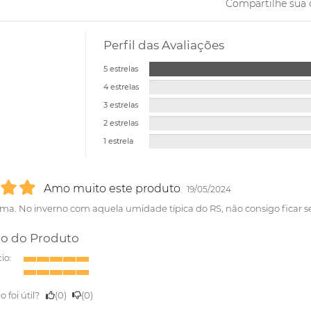
Compartilhe sua 
Perfil das Avaliações
5 estrelas
4 estrelas
3 estrelas
2 estrelas
1 estrela
Amo muito este produto
19/05/2024
oma. No inverno com aquela umidade típica do RS, não consigo ficar s
o do Produto
io:
o foi útil?
(
0
)
(
0
)