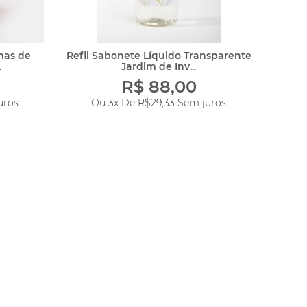
mas de
Refil Sabonete Líquido Transparente
Refi
.
Jardim de Inv...
R$ 88,00
uros
Ou 3x De
R$29,33
Sem juros
O