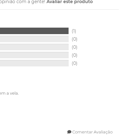
opinião com a gente!
Avaliar este produto
(1)
(0)
(0)
(0)
(0)
em a vela.
Comentar Avaliação