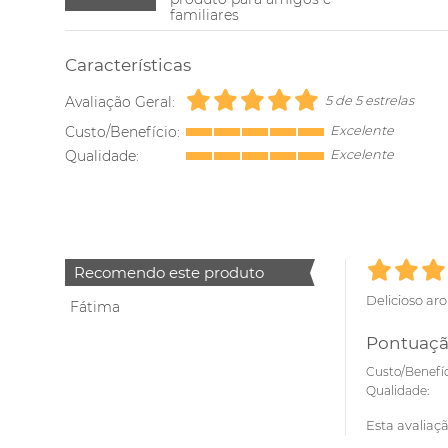
familiares
Características
Avaliação Geral:
5 de 5 estrelas
Custo/Benefício:
Excelente
Qualidade:
Excelente
Recomendo este produto
Delicioso ar
Fátima
Pontuaçã
Custo/Benefíc
Qualidade:
Esta avaliaçã