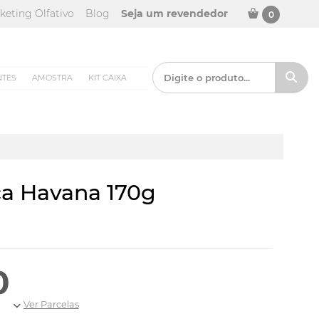
keting Olfativo
Blog
Seja um revendedor
0
NTES
AMOSTRA
KIT CAIXA
ca Havana 170g
0
Ver Parcelas